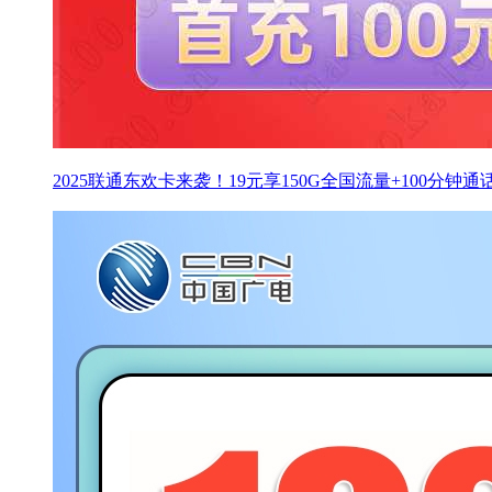
2025联通东欢卡来袭！19元享150G全国流量+100分钟通